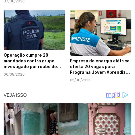
07/08/2026
Operação cumpre 28
mandados contra grupo
Empresa de energia elétrica
investigado por roubo de
oferta 20 vagas para
cargas e tráfico de drogas
Programa Jovem Aprendiz
06/08/2026
em Sergipe
em Sergipe
05/08/2026