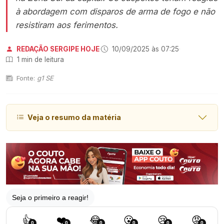
à abordagem com disparos de arma de fogo e não
resistiram aos ferimentos.
REDAÇÃO SERGIPE HOJE
·
10/09/2025 às 07:25
·
1 min de leitura
Fonte:
g1 SE
Veja o resumo da matéria
Seja o primeiro a reagir!
👍
❤️
😂
😮
😢
😡
0
0
0
0
0
0