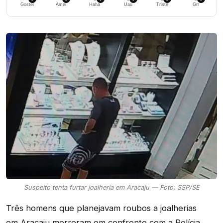
Gostei
Amei
Haha
Uau
Triste
Grr
Suspeito tenta furtar joalheria em Aracaju — Foto: SSP/SE
Três homens que planejavam roubos a joalherias
em Aracaju morreram em confronto com a Polícia