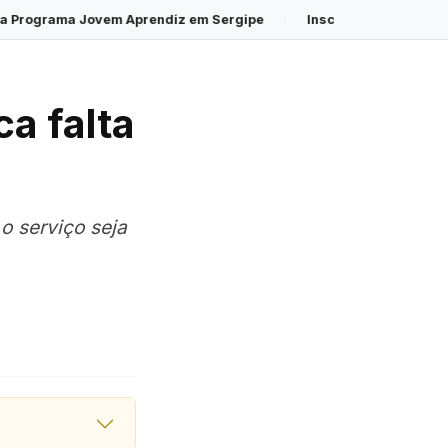
rendiz em Sergipe
·
Inscrições para o Processo Seletivo de Est
a falta
o serviço seja