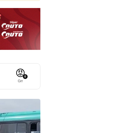
😡
0
Grr