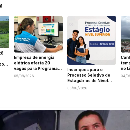
M
28
Empresa de energia
Conf
elétrica oferta 20
temp
por
vagas para Programa
no L
Inscrições para o
Jovem Aprendiz em
Sert
em
Processo Seletivo de
05/08/2026
04/0
Sergipe
Estagiários de Nível
Superior do MPSE
05/08/2026
terminam nesta
quarta-feira, 5