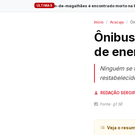
ÚLTIMAS
inguim-de-magalhães é encontrado morto na Praia do Saco
·
Em
Início
Aracaju
Ôni
Ônibus
de ene
Ninguém se f
restabelecid
REDAÇÃO SERGI
Fonte:
g1 SE
Veja o resu