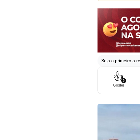
Seja o primeiro a re
👍
0
Gostei