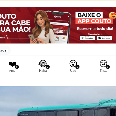
agir!
❤️
😂
😮
😢
0
0
0
0
Amei
Haha
Uau
Triste