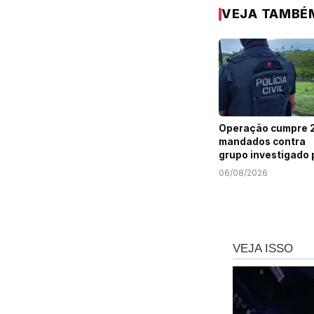
VEJA TAMBÉ
Operação cumpre 
mandados contra
grupo investigado 
roubo de cargas e
06/08/2026
tráfico de drogas 
Sergipe