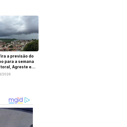
ira a previsão do
o para a semana
itoral, Agreste e
ão de Sergipe
8/2026