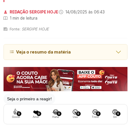
REDAÇÃO SERGIPE HOJE
·
14/08/2025 às 06:43
·
1 min de leitura
Fonte:
SERGIPE HOJE
Veja o resumo da matéria
Seja o primeiro a reagir!
👍
❤️
😂
😮
😢
😡
0
0
0
0
0
0
Gostei
Amei
Haha
Uau
Triste
Grr