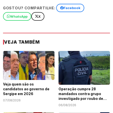
GOSTOU? COMPARTILHE:
Facebook
WhatsApp
X
VEJA TAMBÉM
Veja quem são os
candidatos ao governo de
Operação cumpre 28
Sergipe em 2026
mandados contra grupo
investigado por roubo de
07/08/2026
cargas e tráfico de drogas
06/08/2026
em Sergipe