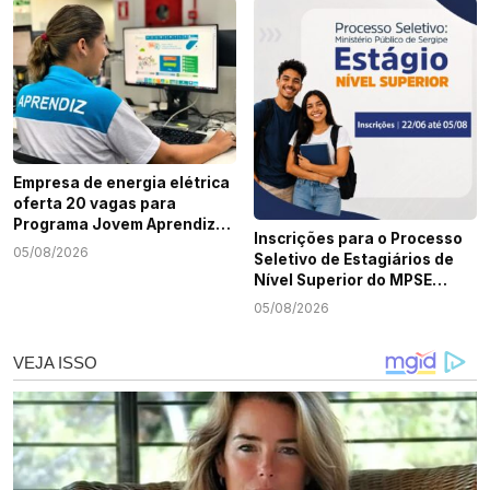
Empresa de energia elétrica
oferta 20 vagas para
Programa Jovem Aprendiz
Inscrições para o Processo
em Sergipe
05/08/2026
Seletivo de Estagiários de
Nível Superior do MPSE
terminam nesta quarta-
05/08/2026
feira, 5