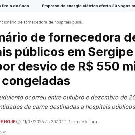
Empresa de energia elétrica oferta 20 vagas para Programa Jovem
nário de fornecedora de hospitais públicos em Sergipe é preso por desvio de R$ 550 mil em carnes congeladas
nário de fornecedora d
ais públicos em Sergipe
por desvio de R$ 550 m
 congeladas
udulento ocorreu entre outubro e dezembro de 2
tidades de carne destinadas a hospitais públicos
PE HOJE
·
11/07/2025 às 20:10
·
1 min de leitura
OJE