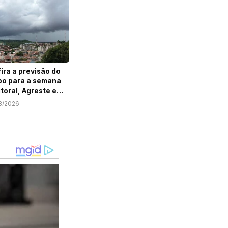
ira a previsão do
o para a semana
itoral, Agreste e
ão de Sergipe
8/2026