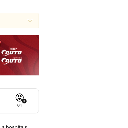
😡
0
Grr
a hospitais