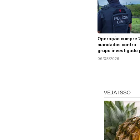
Operação cumpre 
mandados contra
grupo investigado 
roubo de cargas e
06/08/2026
tráfico de drogas 
Sergipe