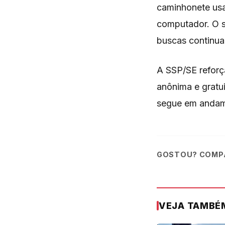
caminhonete usa
computador. O s
buscas continua
A SSP/SE reforç
anônima e gratu
segue em andam
GOSTOU? COMPA
VEJA TAMBÉ