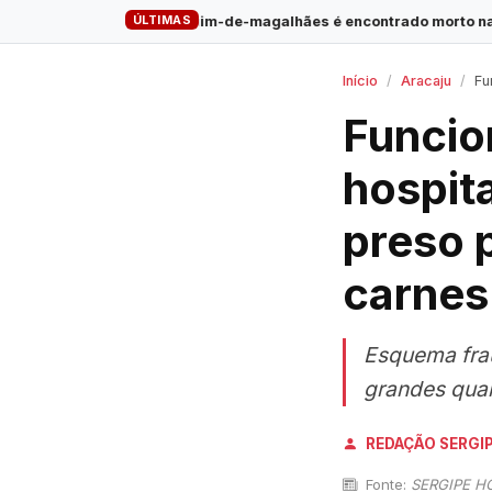
ÚLTIMAS
Pinguim-de-magalhães é encontrado morto na Praia do Saco
·
Início
Aracaju
Funcio
Funcio
hospit
preso 
carnes
Esquema fra
grandes quan
REDAÇÃO SERGI
Fonte:
SERGIPE H