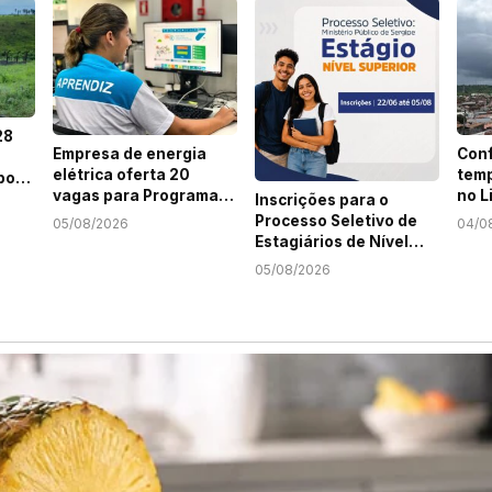
28
Empresa de energia
Conf
elétrica oferta 20
temp
por
vagas para Programa
no L
Inscrições para o
Jovem Aprendiz em
Sert
em
Processo Seletivo de
05/08/2026
04/0
Sergipe
Estagiários de Nível
Superior do MPSE
05/08/2026
terminam nesta
quarta-feira, 5