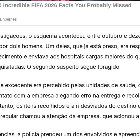
stigações, o esquema aconteceu entre outubro e de
por dois homens. Um deles, que já está preso, era res
ecimento e enviava aos hospitais cargas maiores do q
quisitadas. O segundo suspeito segue foragido.
 excedente era percebido pelas unidades de saúde, 
tato com a empresa alegando erro na entrega e reco
anto, os itens recolhidos eram desviados do destino o
regular chamou a atenção da empresa, que acionou a Po
gências, a polícia prendeu um dos envolvidos e apreen