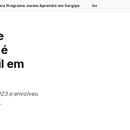
 Aprendiz em Sergipe
·
Inscrições para o Processo Seletivo de 
e
 é
il em
023 e envolveu
.