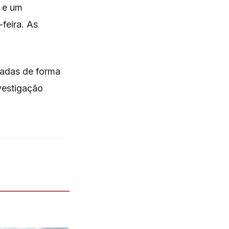
r e um
feira. As
sadas de forma
vestigação