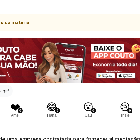
mo da matéria
agir!
❤️
😂
😮
😢
0
0
0
0
Amei
Haha
Uau
Triste
de uma empresa contratada para fornecer alimentação 