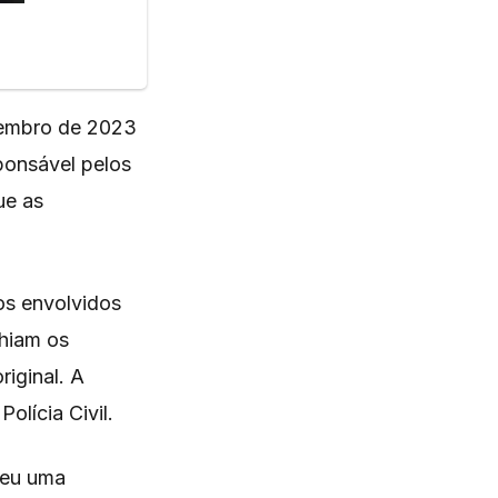
zembro de 2023
ponsável pelos
ue as
os envolvidos
lhiam os
riginal. A
lícia Civil.
deu uma