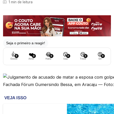
1 min de leitura
Seja o primeiro a reagir!
👍
❤️
😂
😮
😢
😡
0
0
0
0
0
0
Gostei
Amei
Haha
Uau
Triste
Grr
Fachada Fórum Gumersindo Bessa, em Aracaju — Foto