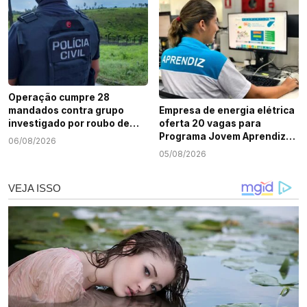
Operação cumpre 28
mandados contra grupo
Empresa de energia elétrica
investigado por roubo de
oferta 20 vagas para
cargas e tráfico de drogas
Programa Jovem Aprendiz
06/08/2026
em Sergipe
em Sergipe
05/08/2026