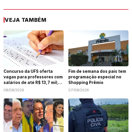
VEJA TAMBÉM
Concurso da UFS oferta
Fim de semana dos pais tem
vagas para professores com
programação especial no
salários de até R$ 13,7 mil;
Shopping Prêmio
veja como participar
08/08/2026
07/08/2026