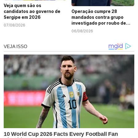
Veja quem são os
candidatos ao governo de
Operação cumpre 28
Sergipe em 2026
mandados contra grupo
investigado por roubo de
07/08/2026
cargas e tráfico de drogas
06/08/2026
em Sergipe