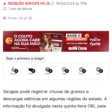
REDAÇÃO SERGIPE HOJE
·
19/04/2024 às 11:16
·
1 min de leitura
Fonte:
Do g1 SE
Seja o primeiro a reagir!
👍
❤️
😂
😮
😢
😡
0
0
0
0
0
0
Gostei
Amei
Haha
Uau
Triste
Grr
Sergipe pode registrar chuvas de granizo e
descargas elétricas em algumas regiões do estado. A
informação foi divulgada nesta quinta-feira (18), pela