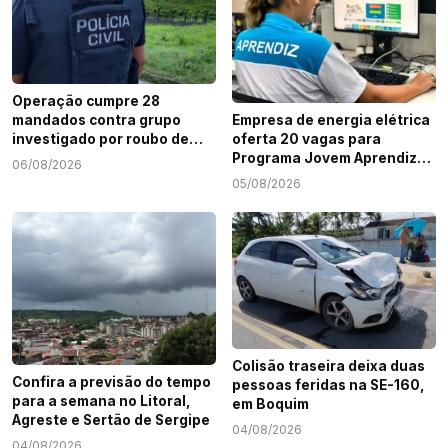
Operação cumpre 28
mandados contra grupo
Empresa de energia elétrica
investigado por roubo de
oferta 20 vagas para
cargas e tráfico de drogas
Programa Jovem Aprendiz
06/08/2026
em Sergipe
em Sergipe
05/08/2026
Colisão traseira deixa duas
Confira a previsão do tempo
pessoas feridas na SE-160,
para a semana no Litoral,
em Boquim
Agreste e Sertão de Sergipe
04/08/2026
04/08/2026