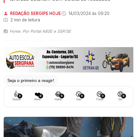
REDAÇÃO SERGIPE HOJE
·
14/03/2024 às 09:20
·
2 min de leitura
Fonte:
Por Portal A8SE e SSP/SE
Seja o primeiro a reagir!
👍
❤️
😂
😮
😢
😡
0
0
0
0
0
0
Gostei
Amei
Haha
Uau
Triste
Grr