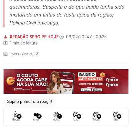
queimaduras. Suspeita é de que ácido tenha sido
misturado em tintas de festa típica da região;
Polícia Civil investiga.
REDAÇÃO SERGIPE HOJE
·
06/02/2024 às 09:25
·
1 min de leitura
Fonte:
Por g1 SE
Seja o primeiro a reagir!
👍
❤️
😂
😮
😢
😡
0
0
0
0
0
0
Gostei
Amei
Haha
Uau
Triste
Grr