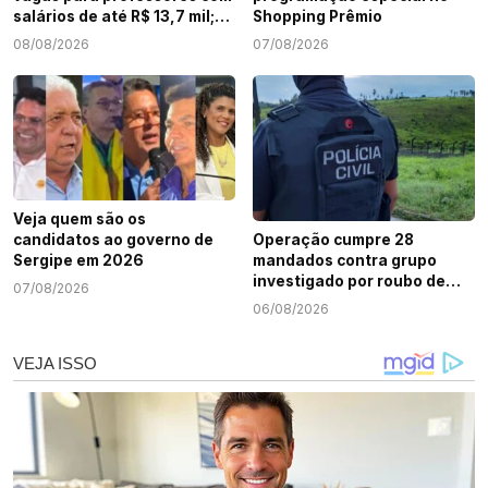
salários de até R$ 13,7 mil;
Shopping Prêmio
veja como participar
08/08/2026
07/08/2026
Veja quem são os
candidatos ao governo de
Operação cumpre 28
Sergipe em 2026
mandados contra grupo
investigado por roubo de
07/08/2026
cargas e tráfico de drogas
06/08/2026
em Sergipe