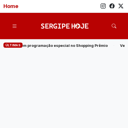
Home
ÚLTIMAS
ecial no Shopping Prêmio
·
Veja quem são os candidatos ao go