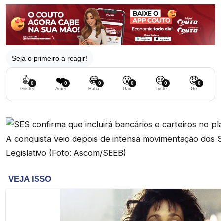
Seja o primeiro a reagir!
👍
❤️
😂
😮
😢
😡
0
0
0
0
0
0
Gostei
Amei
Haha
Uau
Triste
Grr
A conquista veio depois de intensa movimentação dos S
Legislativo (Foto: Ascom/SEEB)