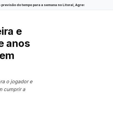
po para a semana no Litoral, Agreste e Sertão de Sergipe
·
Colis
ira e
ve anos
 em
ra o jogador e
m cumprir a