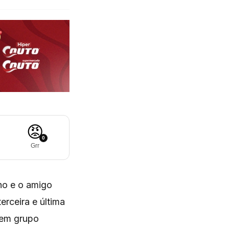
😡
0
Grr
ho e o amigo
erceira e última
l em grupo