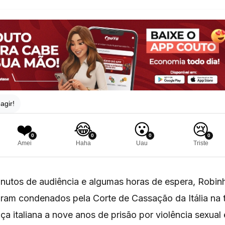
agir!
❤️
😂
😮
😢
0
0
0
0
Amei
Haha
Uau
Triste
nutos de audiência e algumas horas de espera, Robin
ram condenados pela Corte de Cassação da Itália na t
tiça italiana a nove anos de prisão por violência sexua