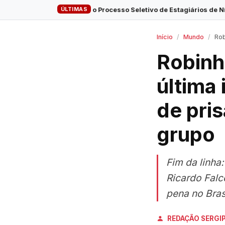
ÚLTIMAS
ições para o Processo Seletivo de Estagiários de Nível Superior do 
Início
Mundo
Robinho 
Robinh
última 
de pris
grupo
Fim da linha
Ricardo Fal
pena no Bras
REDAÇÃO SERGI