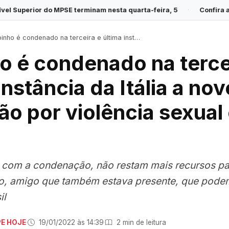
MPSE terminam nesta quarta-feira, 5
·
Confira a previsão do tem
é condenado na terceira e última instância da Itália a nove anos de prisão por violência sexual em grupo
o é condenado na terce
instância da Itália a no
ão por violência sexual
: com a condenação, não restam mais recursos pa
co, amigo que também estava presente, que pode
il
PE HOJE
·
19/01/2022 às 14:39
·
2 min de leitura