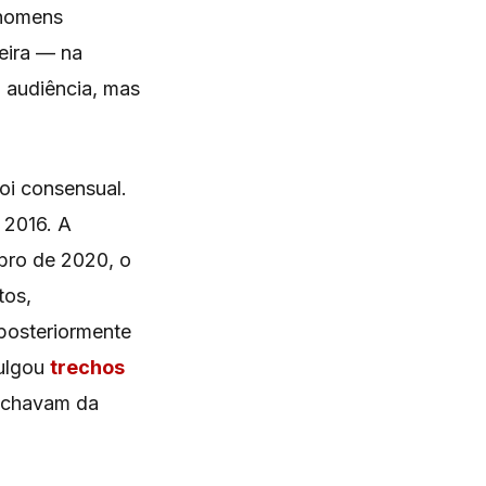
 homens
eira — na
 audiência, mas
foi consensual.
 2016. A
ubro de 2020, o
tos,
 posteriormente
vulgou
trechos
ochavam da