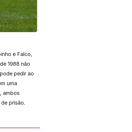
binho e Falco,
 de 1988 não
 pode pedir ao
 em uma
s, ambos
 de prisão.