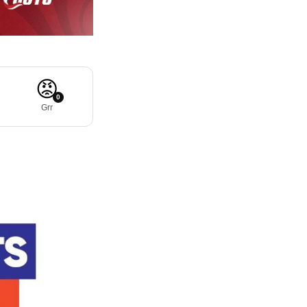
😡
0
Grr