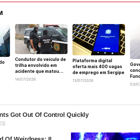
M
Condutor do veículo de
Plataforma digital
 do
Gov
trilha envolvido em
oferta mais 400 vagas
conc
acidente que matou
de emprego em Sergipe
Fund
motociclista em SE é
14/07/2026
13/07/2026
Com
identificado
03/0