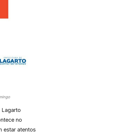
omingo
e Lagarto
ontece no
m estar atentos