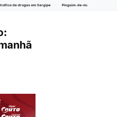
Sergipe
·
Pinguim-de-magalhães é encontrado morto na Praia d
o:
 manhã