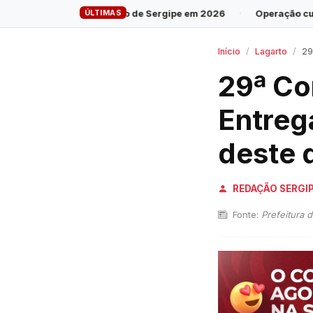
ÚLTIMAS
overno de Sergipe em 2026
·
Operação cumpre 28 mandados cont
Início
Lagarto
29ª 
29ª Co
Entreg
deste 
REDAÇÃO SERGI
Fonte:
Prefeitura 