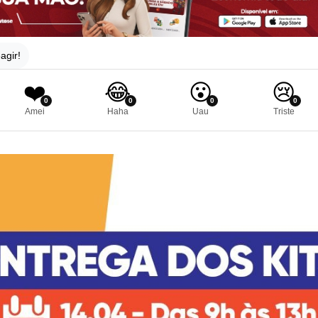
agir!
❤️
😂
😮
😢
0
0
0
0
Amei
Haha
Uau
Triste