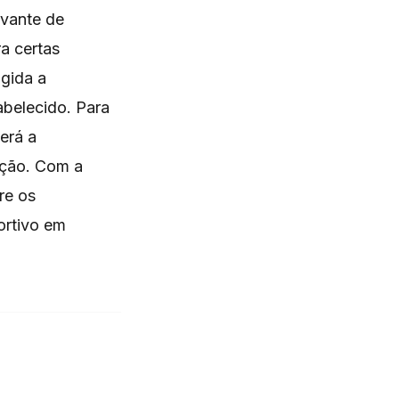
ovante de
ra certas
igida a
belecido. Para
erá a
ição. Com a
re os
ortivo em