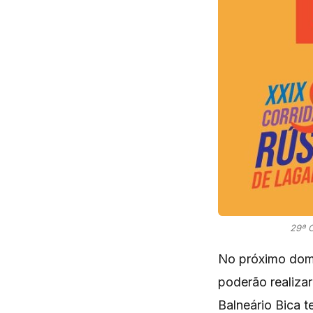
29ª C
No próximo domin
poderão realizar
Balneário Bica t