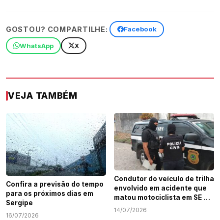
GOSTOU? COMPARTILHE:
Facebook
WhatsApp
X
VEJA TAMBÉM
Condutor do veículo de trilha
Confira a previsão do tempo
envolvido em acidente que
para os próximos dias em
matou motociclista em SE é
Sergipe
identificado
14/07/2026
16/07/2026