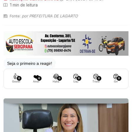
1 min de leitura
Fonte:
por PREFEITURA DE LAGARTO
Seja o primeiro a reagir!
👍
❤️
😂
😮
😢
😡
0
0
0
0
0
0
Gostei
Amei
Haha
Uau
Triste
Grr