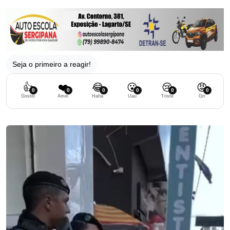
Seja o primeiro a reagir!
👍
❤️
😂
😮
😢
😡
0
0
0
0
0
0
Gostei
Amei
Haha
Uau
Triste
Grr