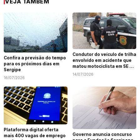
VEJA TAMBÉM
Condutor do veículo de trilha
Confira a previsão do tempo
envolvido em acidente que
para os próximos dias em
matou motociclista em SE é
Sergipe
identificado
14/07/2026
16/07/2026
Plataforma digital oferta
Governo anuncia concurso
mais 400 vagas de emprego