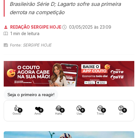
Brasileirão Série D; Lagarto sofre sua primeira
derrota na competição
REDAÇÃO SERGIPE HOJE
·
03/05/2025 às 23:09
·
1 min de leitura
Fonte:
SERGIPE HOJE
Seja o primeiro a reagir!
👍
❤️
😂
😮
😢
😡
0
0
0
0
0
0
Gostei
Amei
Haha
Uau
Triste
Grr