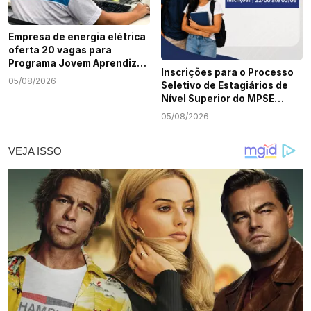
Empresa de energia elétrica
oferta 20 vagas para
Programa Jovem Aprendiz
Inscrições para o Processo
em Sergipe
05/08/2026
Seletivo de Estagiários de
Nível Superior do MPSE
terminam nesta quarta-
05/08/2026
feira, 5