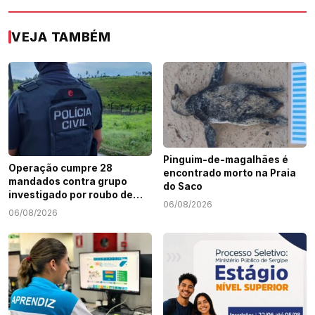
VEJA TAMBÉM
Pinguim-de-magalhães é
Operação cumpre 28
encontrado morto na Praia
mandados contra grupo
do Saco
investigado por roubo de
06/08/2026
cargas e tráfico de drogas
06/08/2026
em Sergipe