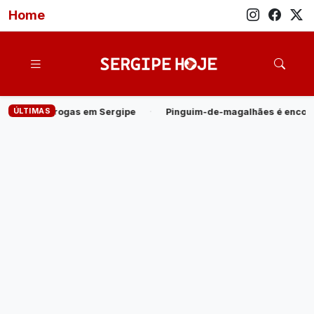
Home
ÚLTIMAS
e
·
Pinguim-de-magalhães é encontrado morto na Praia do Saco