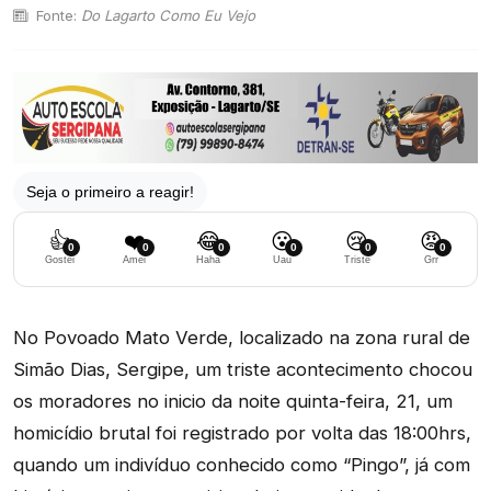
Fonte:
Do Lagarto Como Eu Vejo
Seja o primeiro a reagir!
👍
❤️
😂
😮
😢
😡
0
0
0
0
0
0
Gostei
Amei
Haha
Uau
Triste
Grr
No Povoado Mato Verde, localizado na zona rural de
Simão Dias, Sergipe, um triste acontecimento chocou
os moradores no inicio da noite quinta-feira, 21, um
homicídio brutal foi registrado por volta das 18:00hrs,
quando um indivíduo conhecido como “Pingo”, já com