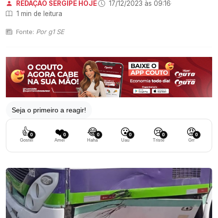
REDAÇÃO SERGIPE HOJE
·
17/12/2023 às 09:16
·
1 min de leitura
Fonte:
Por g1 SE
Seja o primeiro a reagir!
👍
❤️
😂
😮
😢
😡
0
0
0
0
0
0
Gostei
Amei
Haha
Uau
Triste
Grr