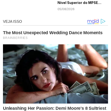
Nível Superior do MPSE
terminam nesta quarta-
05/08/2026
feira, 5