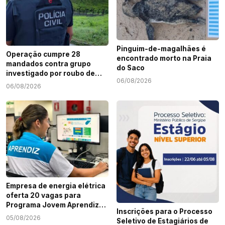
Pinguim-de-magalhães é
Operação cumpre 28
encontrado morto na Praia
mandados contra grupo
do Saco
investigado por roubo de
06/08/2026
cargas e tráfico de drogas
06/08/2026
em Sergipe
Empresa de energia elétrica
oferta 20 vagas para
Programa Jovem Aprendiz
Inscrições para o Processo
em Sergipe
05/08/2026
Seletivo de Estagiários de