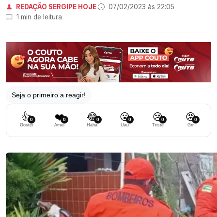
REDAÇÃO SERGIPE HOJE
·
07/02/2023 às 22:05
·
1 min de leitura
Seja o primeiro a reagir!
👍
❤️
😂
😮
😢
😡
0
0
0
0
0
0
Gostei
Amei
Haha
Uau
Triste
Grr