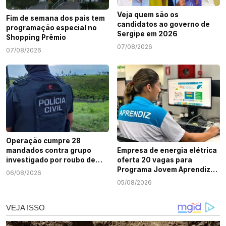
Veja quem são os
Fim de semana dos pais tem
candidatos ao governo de
programação especial no
Sergipe em 2026
Shopping Prêmio
07/08/2026
07/08/2026
Operação cumpre 28
mandados contra grupo
Empresa de energia elétrica
investigado por roubo de
oferta 20 vagas para
cargas e tráfico de drogas
Programa Jovem Aprendiz
06/08/2026
em Sergipe
em Sergipe
05/08/2026