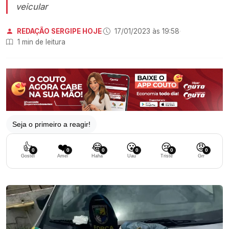
veicular
REDAÇÃO SERGIPE HOJE
·
17/01/2023 às 19:58
·
1 min de leitura
Seja o primeiro a reagir!
👍
❤️
😂
😮
😢
😡
0
0
0
0
0
0
Gostei
Amei
Haha
Uau
Triste
Grr