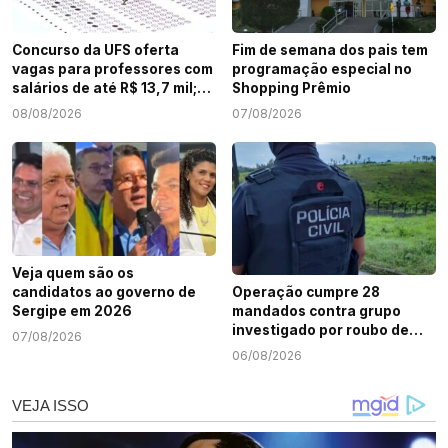
Concurso da UFS oferta
Fim de semana dos pais tem
vagas para professores com
programação especial no
salários de até R$ 13,7 mil;
Shopping Prêmio
veja como participar
08/08/2026
07/08/2026
Veja quem são os
candidatos ao governo de
Operação cumpre 28
Sergipe em 2026
mandados contra grupo
investigado por roubo de
07/08/2026
cargas e tráfico de drogas
06/08/2026
em Sergipe