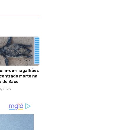
guim-de-magalhães
contrado morto na
a do Saco
8/2026