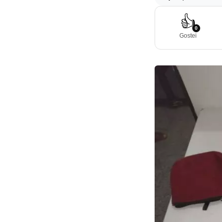
👍
0
Gostei