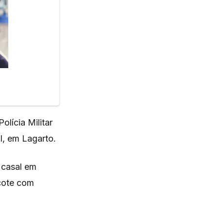
olícia Militar
I, em Lagarto.
 casal em
cote com