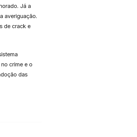
norado. Já a
 a averiguação.
s de crack e
sistema
 no crime e o
 adoção das