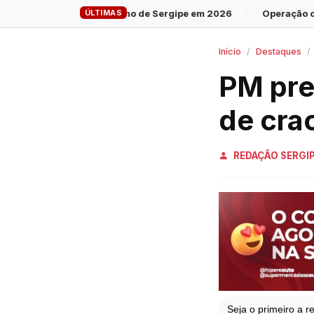
ÚLTIMAS
ao governo de Sergipe em 2026
·
Operação cumpre 28 mandados 
Início
Destaques
PM pre
de cra
REDAÇÃO SERGI
Seja o primeiro a re