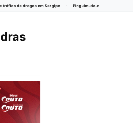
 em Sergipe
·
Pinguim-de-magalhães é encontrado morto na Pra
edras