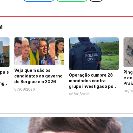
M
Veja quem são os
pais
Pin
Operação cumpre 28
candidatos ao governo
é en
mandados contra
de Sergipe em 2026
ng
Prai
grupo investigado por
07/08/2026
06/0
roubo de cargas e
06/08/2026
tráfico de drogas em
Sergipe