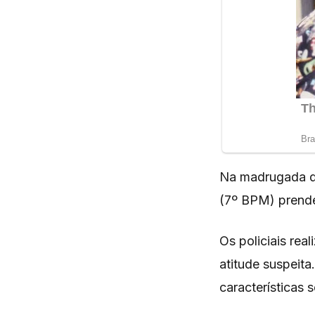
Na madrugada des
(7º BPM) prendeu
Os policiais re
atitude suspeit
características 