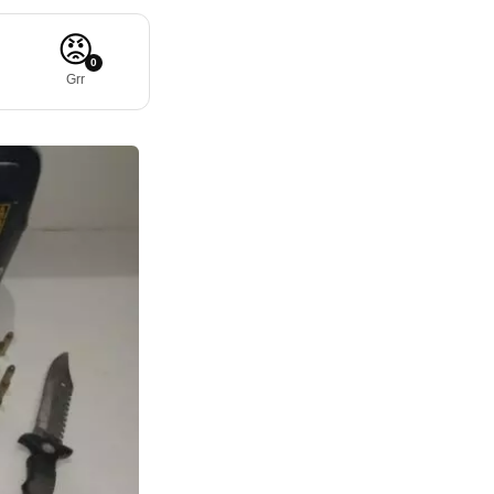
😡
0
Grr