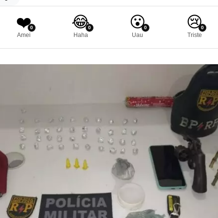
❤️
😂
😮
😢
0
0
0
0
Amei
Haha
Uau
Triste