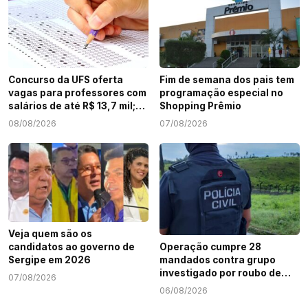
Concurso da UFS oferta
Fim de semana dos pais tem
vagas para professores com
programação especial no
salários de até R$ 13,7 mil;
Shopping Prêmio
veja como participar
08/08/2026
07/08/2026
Veja quem são os
candidatos ao governo de
Operação cumpre 28
Sergipe em 2026
mandados contra grupo
investigado por roubo de
07/08/2026
cargas e tráfico de drogas
06/08/2026
em Sergipe