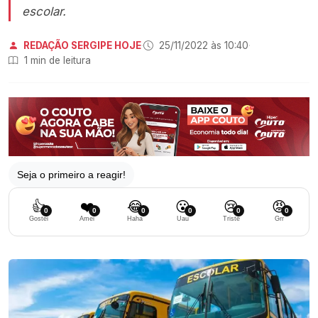
escolar.
REDAÇÃO SERGIPE HOJE
·
25/11/2022 às 10:40
·
1 min de leitura
Seja o primeiro a reagir!
👍
❤️
😂
😮
😢
😡
0
0
0
0
0
0
Gostei
Amei
Haha
Uau
Triste
Grr