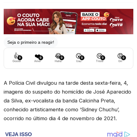
Seja o primeiro a reagir!
👍
❤️
😂
😮
😢
😡
0
0
0
0
0
0
Gostei
Amei
Haha
Uau
Triste
Grr
A Polícia Civil divulgou na tarde desta sexta-feira, 4,
imagens do suspeito do homicídio de José Aparecido
da Silva, ex-vocalista da banda Calcinha Preta,
conhecido artisticamente como ‘Sidney Chuchu’,
ocorrido no último dia 4 de novembro de 2021.