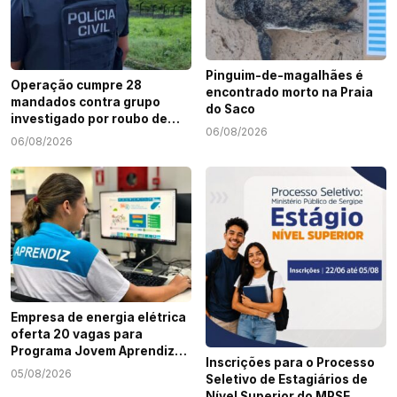
Pinguim-de-magalhães é
Operação cumpre 28
encontrado morto na Praia
mandados contra grupo
do Saco
investigado por roubo de
06/08/2026
cargas e tráfico de drogas
06/08/2026
em Sergipe
Empresa de energia elétrica
oferta 20 vagas para
Programa Jovem Aprendiz
Inscrições para o Processo
em Sergipe
05/08/2026
Seletivo de Estagiários de
Nível Superior do MPSE