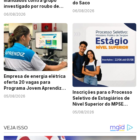
mandados contra grupo
do Saco
investigado por roubo de
06/08/2026
cargas e tráfico de drogas
06/08/2026
em Sergipe
Empresa de energia elétrica
oferta 20 vagas para
Programa Jovem Aprendiz
Inscrições para o Processo
em Sergipe
05/08/2026
Seletivo de Estagiários de
Nível Superior do MPSE
terminam nesta quarta-
05/08/2026
feira, 5