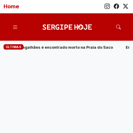
Home
ÚLTIMAS
na Praia do Saco
·
Empresa de energia elétrica oferta 20 vag