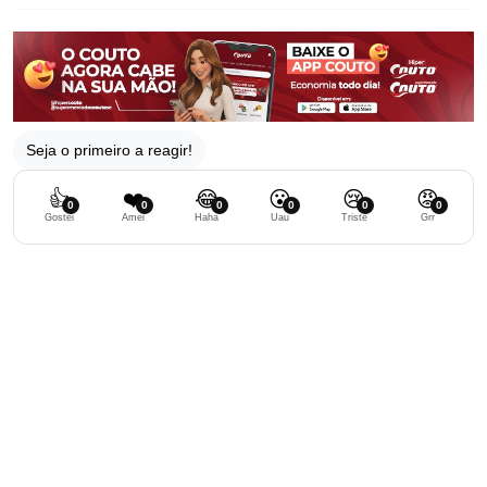
Seja o primeiro a reagir!
👍
❤️
😂
😮
😢
😡
0
0
0
0
0
0
Gostei
Amei
Haha
Uau
Triste
Grr