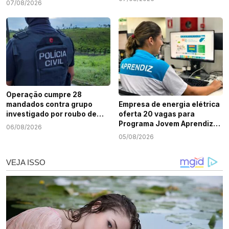
07/08/2026
Operação cumpre 28
mandados contra grupo
Empresa de energia elétrica
investigado por roubo de
oferta 20 vagas para
cargas e tráfico de drogas
Programa Jovem Aprendiz
06/08/2026
em Sergipe
em Sergipe
05/08/2026