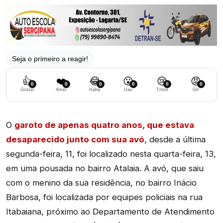
Seja o primeiro a reagir!
👍
❤️
😂
😮
😢
😡
0
0
0
0
0
0
Gostei
Amei
Haha
Uau
Triste
Grr
O
garoto de apenas quatro anos, que estava
desaparecido junto com sua avó
, desde a última
segunda-feira, 11, foi localizado nesta quarta-feira, 13,
em uma pousada no bairro Atalaia. A avó, que saiu
com o menino da sua residência, no bairro Inácio
Barbosa, foi localizada por equipes policiais na rua
Itabaiana, próximo ao Departamento de Atendimento