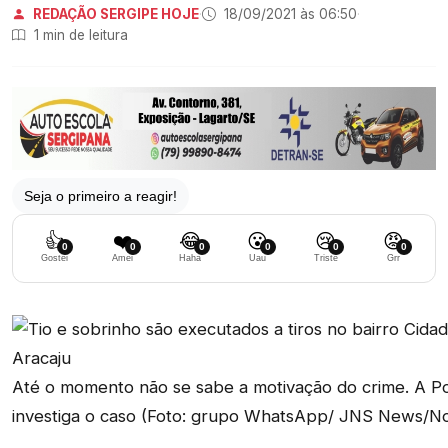
REDAÇÃO SERGIPE HOJE
·
18/09/2021 às 06:50
·
1 min de leitura
Seja o primeiro a reagir!
👍
❤️
😂
😮
😢
😡
0
0
0
0
0
0
Gostei
Amei
Haha
Uau
Triste
Grr
Até o momento não se sabe a motivação do crime. A Políc
investiga o caso (Foto: grupo WhatsApp/ JNS News/Not