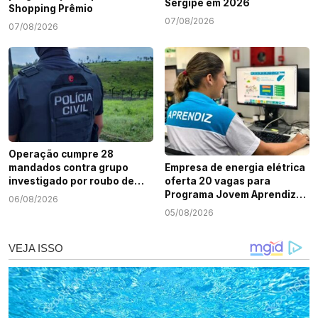
Sergipe em 2026
Shopping Prêmio
07/08/2026
07/08/2026
Operação cumpre 28
mandados contra grupo
Empresa de energia elétrica
investigado por roubo de
oferta 20 vagas para
cargas e tráfico de drogas
Programa Jovem Aprendiz
06/08/2026
em Sergipe
em Sergipe
05/08/2026