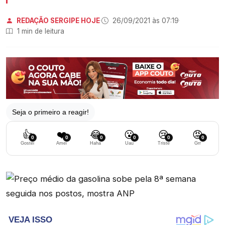
REDAÇÃO SERGIPE HOJE
·
26/09/2021 às 07:19
·
1 min de leitura
Seja o primeiro a reagir!
👍
❤️
😂
😮
😢
😡
0
0
0
0
0
0
Gostei
Amei
Haha
Uau
Triste
Grr