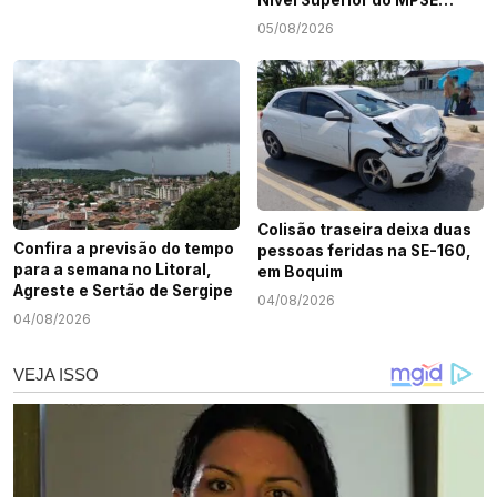
terminam nesta quarta-
05/08/2026
feira, 5
Colisão traseira deixa duas
Confira a previsão do tempo
pessoas feridas na SE-160,
para a semana no Litoral,
em Boquim
Agreste e Sertão de Sergipe
04/08/2026
04/08/2026