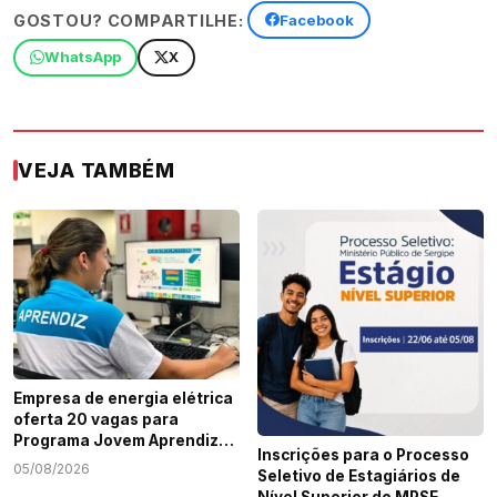
GOSTOU? COMPARTILHE:
Facebook
WhatsApp
X
VEJA TAMBÉM
Empresa de energia elétrica
oferta 20 vagas para
Programa Jovem Aprendiz
Inscrições para o Processo
em Sergipe
05/08/2026
Seletivo de Estagiários de
Nível Superior do MPSE