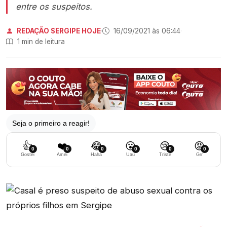
entre os suspeitos.
REDAÇÃO SERGIPE HOJE
·
16/09/2021 às 06:44
·
1 min de leitura
Seja o primeiro a reagir!
👍
❤️
😂
😮
😢
😡
0
0
0
0
0
0
Gostei
Amei
Haha
Uau
Triste
Grr