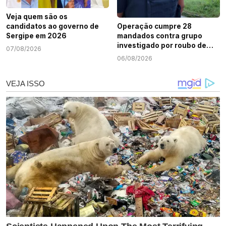
Veja quem são os
candidatos ao governo de
Operação cumpre 28
Sergipe em 2026
mandados contra grupo
investigado por roubo de
07/08/2026
cargas e tráfico de drogas
06/08/2026
em Sergipe