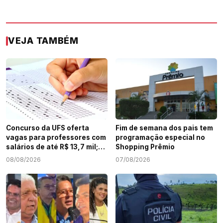
VEJA TAMBÉM
Concurso da UFS oferta
Fim de semana dos pais tem
vagas para professores com
programação especial no
salários de até R$ 13,7 mil;
Shopping Prêmio
veja como participar
08/08/2026
07/08/2026