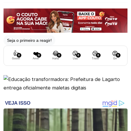
Seja o primeiro a reagir!
👍
❤️
😂
😮
😢
😡
0
0
0
0
0
0
Gostei
Amei
Haha
Uau
Triste
Grr