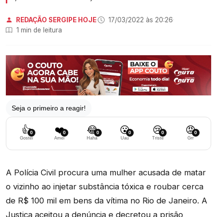
REDAÇÃO SERGIPE HOJE
·
17/03/2022 às 20:26
·
1 min de leitura
Seja o primeiro a reagir!
👍
❤️
😂
😮
😢
😡
0
0
0
0
0
0
Gostei
Amei
Haha
Uau
Triste
Grr
A Polícia Civil procura uma mulher acusada de matar
o vizinho ao injetar substância tóxica e roubar cerca
de R$ 100 mil em bens da vítima no Rio de Janeiro. A
Justiça aceitou a denúncia e decretou a prisão