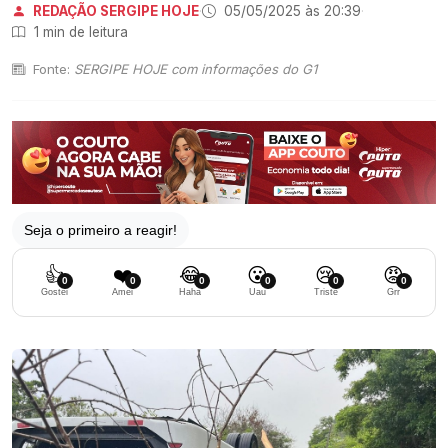
REDAÇÃO SERGIPE HOJE
·
05/05/2025 às 20:39
·
1 min de leitura
Fonte:
SERGIPE HOJE com informações do G1
Seja o primeiro a reagir!
👍
❤️
😂
😮
😢
😡
0
0
0
0
0
0
Gostei
Amei
Haha
Uau
Triste
Grr