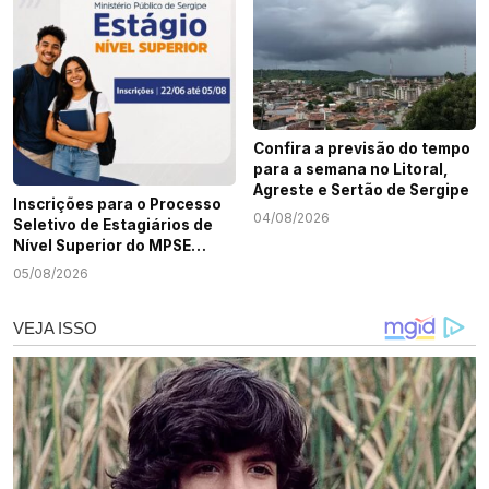
Confira a previsão do tempo
para a semana no Litoral,
Agreste e Sertão de Sergipe
Inscrições para o Processo
04/08/2026
Seletivo de Estagiários de
Nível Superior do MPSE
terminam nesta quarta-
05/08/2026
feira, 5