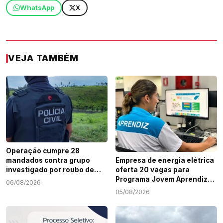
WhatsApp
X
VEJA TAMBÉM
Operação cumpre 28
mandados contra grupo
Empresa de energia elétrica
investigado por roubo de
oferta 20 vagas para
cargas e tráfico de drogas
Programa Jovem Aprendiz
06/08/2026
em Sergipe
em Sergipe
05/08/2026