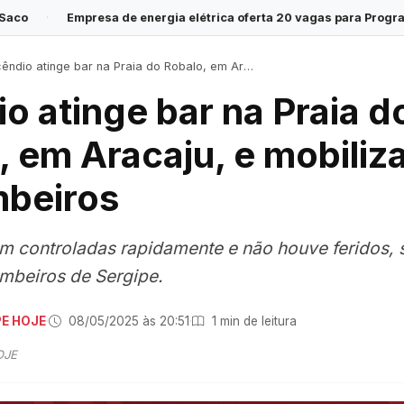
a de energia elétrica oferta 20 vagas para Programa Jovem Aprend
ndio atinge bar na Praia do Robalo, em Aracaju, e mobiliza Corpo de Bombeiros
o atinge bar na Praia d
, em Aracaju, e mobiliz
beiros
m controladas rapidamente e não houve feridos,
mbeiros de Sergipe.
PE HOJE
·
08/05/2025 às 20:51
·
1 min de leitura
OJE