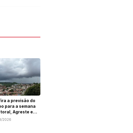
ira a previsão do
o para a semana
itoral, Agreste e
ão de Sergipe
8/2026