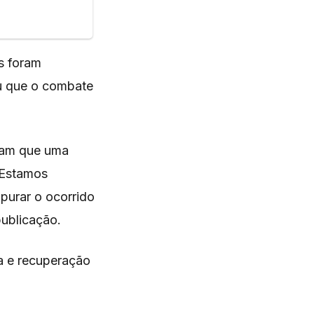
s foram
ou que o combate
aram que uma
 “Estamos
purar o ocorrido
publicação.
ia e recuperação