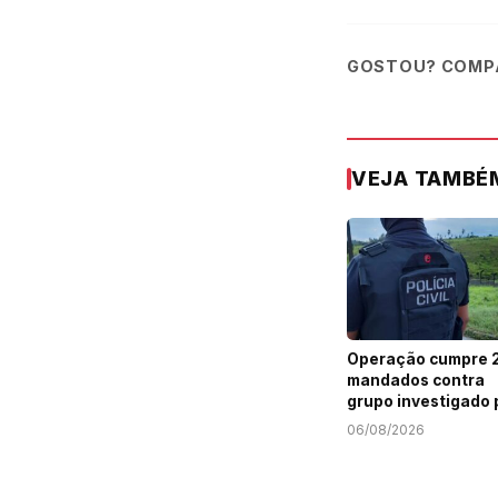
GOSTOU? COMPA
VEJA TAMBÉ
Operação cumpre 
mandados contra
grupo investigado 
roubo de cargas e
06/08/2026
tráfico de drogas 
Sergipe