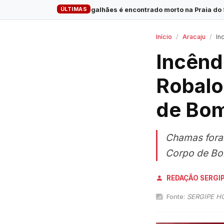
ÚLTIMAS
im-de-magalhães é encontrado morto na Praia do Saco
·
Empres
Início
Aracaju
Incê
Incêndi
Robalo
de Bom
Chamas fora
Corpo de Bo
REDAÇÃO SERGI
Fonte:
SERGIPE H