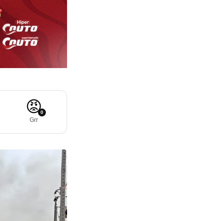
😡
0
Grr