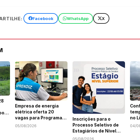
RTILHE:
Facebook
WhatsApp
X
M
28
Empresa de energia
Conf
elétrica oferta 20
temp
por
vagas para Programa
no L
Inscrições para o
Jovem Aprendiz em
Sert
em
Processo Seletivo de
05/08/2026
04/0
Sergipe
Estagiários de Nível
Superior do MPSE
05/08/2026