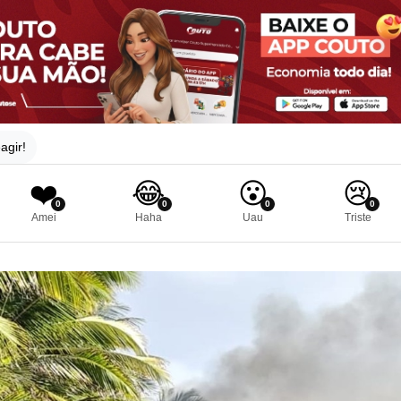
agir!
❤️
😂
😮
😢
0
0
0
0
Amei
Haha
Uau
Triste