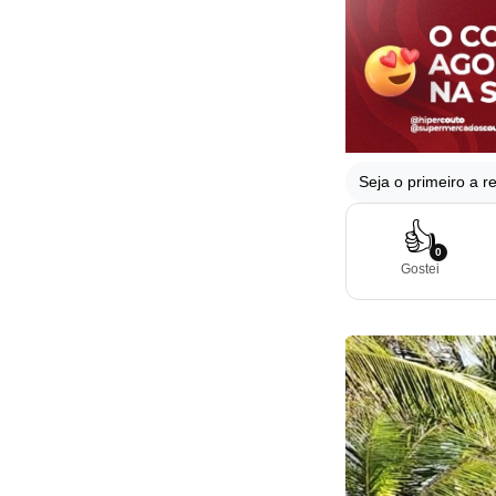
Seja o primeiro a re
👍
0
Gostei