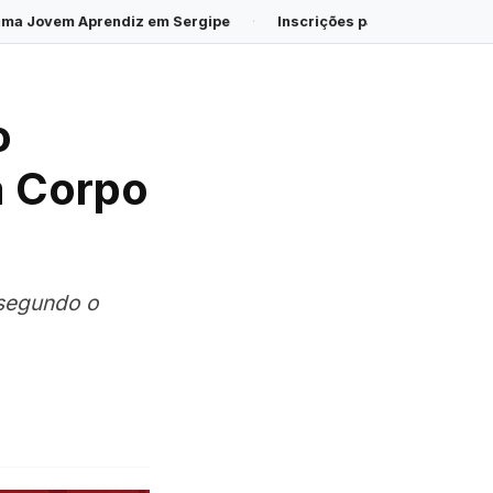
iz em Sergipe
·
Inscrições para o Processo Seletivo de Estagiár
o
a Corpo
 segundo o