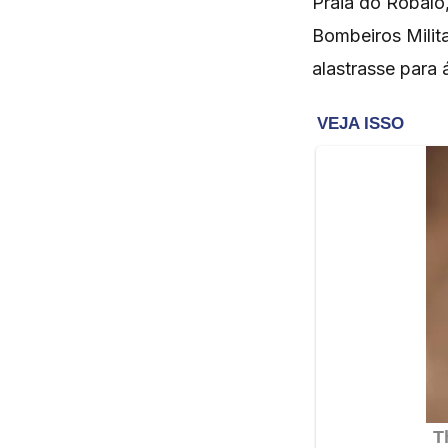
Praia do Robalo
Bombeiros Milit
alastrasse para 