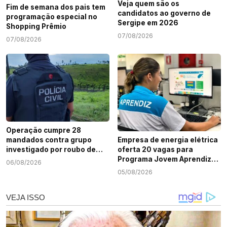
Veja quem são os
Fim de semana dos pais tem
candidatos ao governo de
programação especial no
Sergipe em 2026
Shopping Prêmio
07/08/2026
07/08/2026
Operação cumpre 28
mandados contra grupo
Empresa de energia elétrica
investigado por roubo de
oferta 20 vagas para
cargas e tráfico de drogas
Programa Jovem Aprendiz
06/08/2026
em Sergipe
em Sergipe
05/08/2026