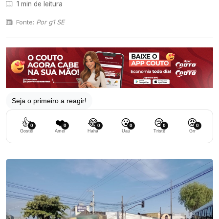
1 min de leitura
Fonte:
Por g1 SE
Seja o primeiro a reagir!
👍
❤️
😂
😮
😢
😡
0
0
0
0
0
0
Gostei
Amei
Haha
Uau
Triste
Grr