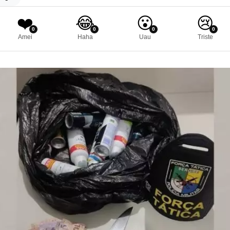
❤️
😂
😮
😢
0
0
0
0
Amei
Haha
Uau
Triste