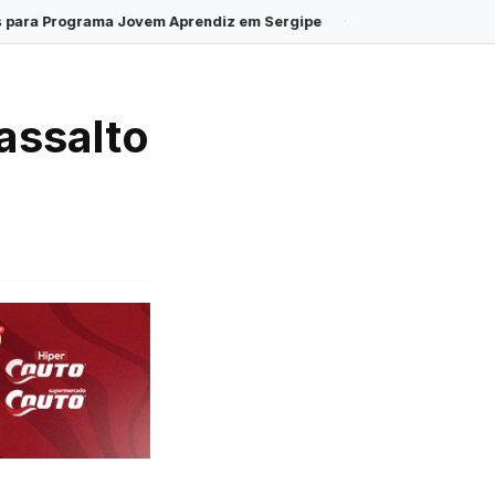
vem Aprendiz em Sergipe
·
Inscrições para o Processo Seletivo 
assalto