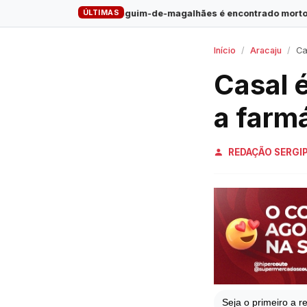
ÚLTIMAS
·
Pinguim-de-magalhães é encontrado morto na Praia do Saco
Início
Aracaju
Cas
Casal 
a farm
REDAÇÃO SERGI
Seja o primeiro a re