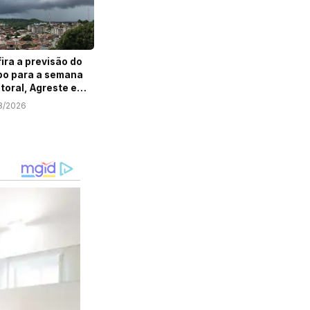
ira a previsão do
o para a semana
itoral, Agreste e
ão de Sergipe
8/2026