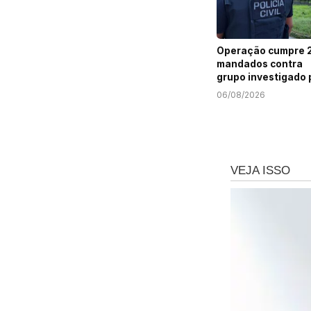
Operação cumpre 
mandados contra
grupo investigado 
roubo de cargas e
06/08/2026
tráfico de drogas 
Sergipe