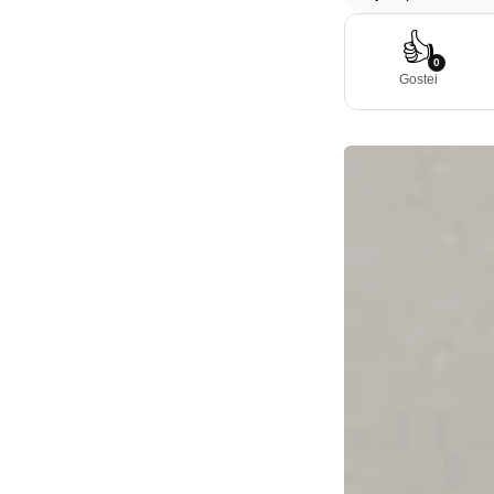
👍
0
Gostei