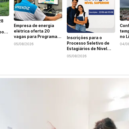
28
Empresa de energia
Conf
elétrica oferta 20
temp
por
vagas para Programa
no L
Inscrições para o
Jovem Aprendiz em
Sert
em
Processo Seletivo de
05/08/2026
04/0
Sergipe
Estagiários de Nível
Superior do MPSE
05/08/2026
terminam nesta
quarta-feira, 5