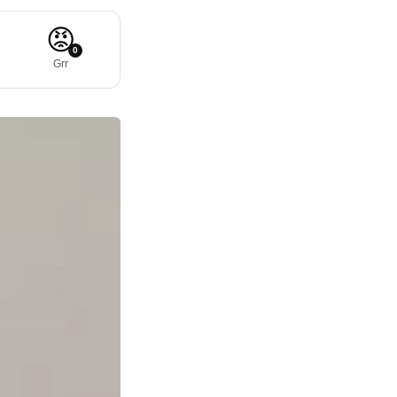
😡
0
Grr