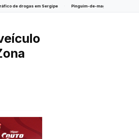
ergipe
·
Pinguim-de-magalhães é encontrado morto na Praia do
veículo
 Zona