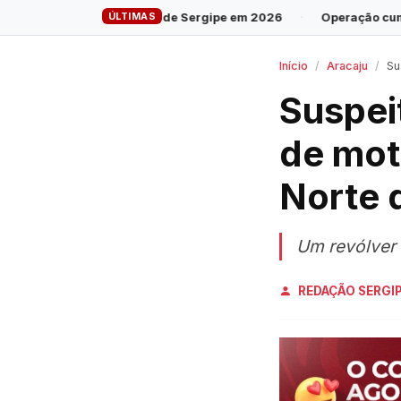
ÚLTIMAS
verno de Sergipe em 2026
·
Operação cumpre 28 mandados contra
Início
Aracaju
Susp
Suspei
de mot
Norte 
Um revólver 
REDAÇÃO SERGI