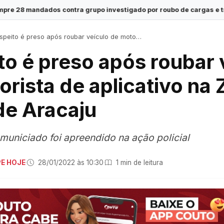
 grupo investigado por roubo de cargas e tráfico de drogas em S
eito é preso após roubar veículo de motorista de aplicativo na Zona Norte de Aracaju
to é preso após roubar 
orista de aplicativo na
de Aracaju
municiado foi apreendido na ação policial
PE HOJE
·
28/01/2022 às 10:30
·
1 min de leitura