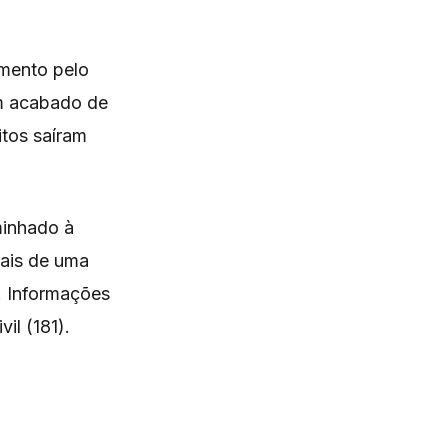
amento pelo
am acabado de
itos saíram
minhado à
mais de uma
. Informações
il (181).