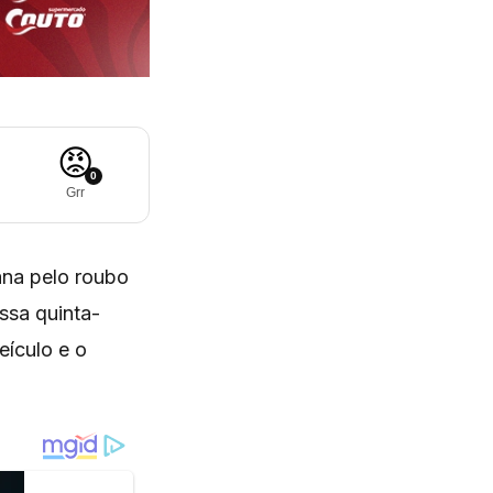
😡
0
Grr
ana pelo roubo
ssa quinta-
eículo e o