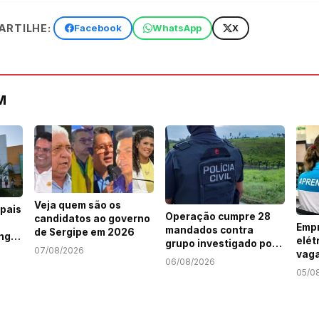
RTILHE:
Facebook
WhatsApp
X
M
Veja quem são os
pais
Operação cumpre 28
candidatos ao governo
Empr
mandados contra
de Sergipe em 2026
ng
elét
grupo investigado por
07/08/2026
vaga
roubo de cargas e
06/08/2026
Jov
tráfico de drogas em
05/0
Serg
Sergipe