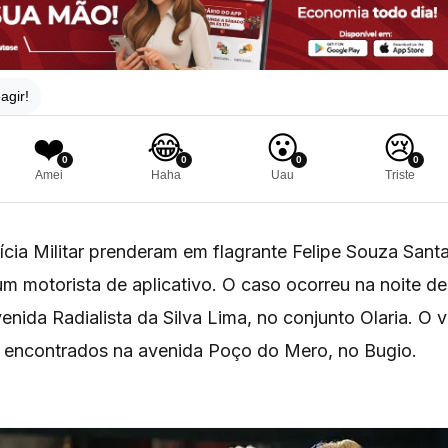
agir!
❤️
😂
😮
😢
0
0
0
0
Amei
Haha
Uau
Triste
ícia Militar prenderam em flagrante Felipe Souza Sant
um motorista de aplicativo. O caso ocorreu na noite de
venida Radialista da Silva Lima, no conjunto Olaria. O v
m encontrados na avenida Poço do Mero, no Bugio.