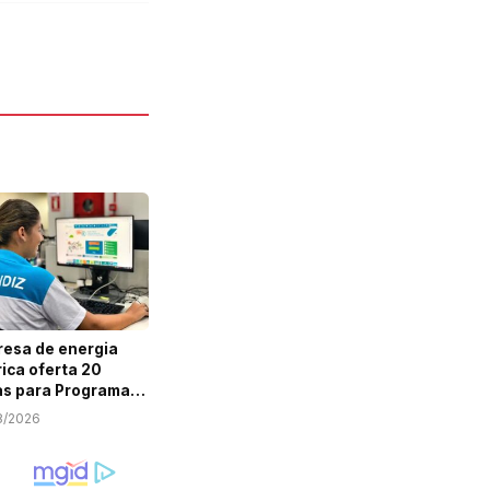
esa de energia
rica oferta 20
s para Programa
em Aprendiz em
8/2026
ipe