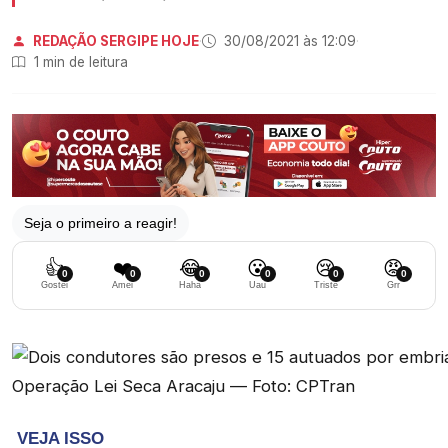
REDAÇÃO SERGIPE HOJE
·
30/08/2021 às 12:09
·
1 min de leitura
Seja o primeiro a reagir!
👍
❤️
😂
😮
😢
😡
0
0
0
0
0
0
Gostei
Amei
Haha
Uau
Triste
Grr
Operação Lei Seca Aracaju — Foto: CPTran