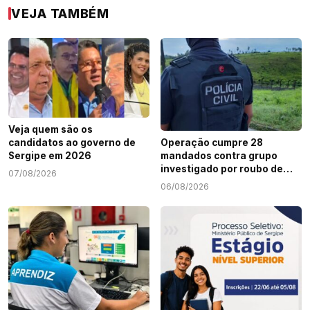
VEJA TAMBÉM
Veja quem são os
candidatos ao governo de
Operação cumpre 28
Sergipe em 2026
mandados contra grupo
investigado por roubo de
07/08/2026
cargas e tráfico de drogas
06/08/2026
em Sergipe