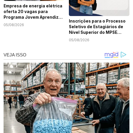
Empresa de energia elétrica
oferta 20 vagas para
Programa Jovem Aprendiz
Inscrições para o Processo
em Sergipe
05/08/2026
Seletivo de Estagiários de
Nível Superior do MPSE
terminam nesta quarta-
05/08/2026
feira, 5